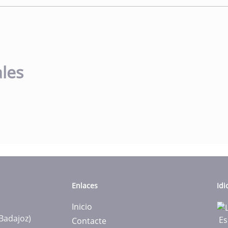
les
Enlaces
Id
Inicio
(Badajoz)
Es
Contacte