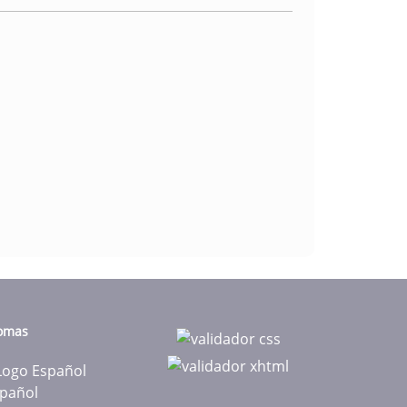
iomas
pañol