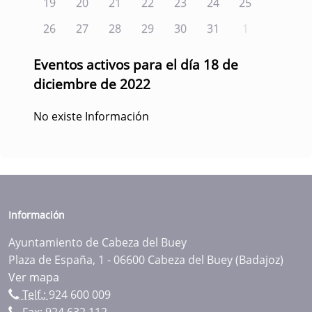
19
20
21
22
23
24
25
26
27
28
29
30
31
1
Eventos activos para el día 18 de
diciembre de 2022
No existe Información
Información
Ayuntamiento de Cabeza del Buey
Plaza de España, 1 - 06600 Cabeza del Buey (Badajoz)
Ver mapa
Telf.:
924 600 009