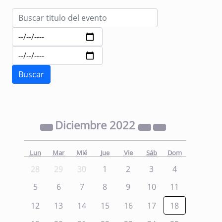
Diciembre
2022
Lun
Mar
Mié
Jue
Vie
Sáb
Dom
28
29
30
1
2
3
4
5
6
7
8
9
10
11
12
13
14
15
16
17
18