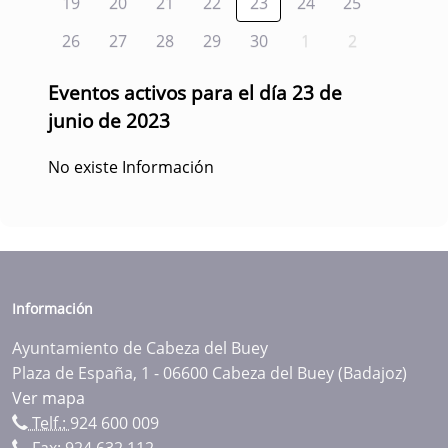
19
20
21
22
23
24
25
26
27
28
29
30
1
2
Eventos activos para el día 23 de
junio de 2023
No existe Información
Información
Ayuntamiento de Cabeza del Buey
Plaza de España, 1 - 06600 Cabeza del Buey (Badajoz)
Ver mapa
Telf.:
924 600 009