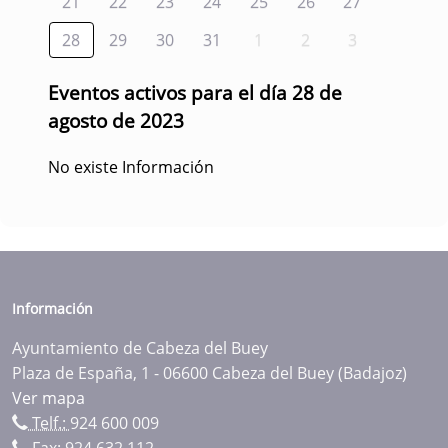
21
22
23
24
25
26
27
28
29
30
31
1
2
3
Eventos activos para el día 28 de
agosto de 2023
No existe Información
Información
Ayuntamiento de Cabeza del Buey
Plaza de España, 1 - 06600 Cabeza del Buey (Badajoz)
Ver mapa
Telf.:
924 600 009