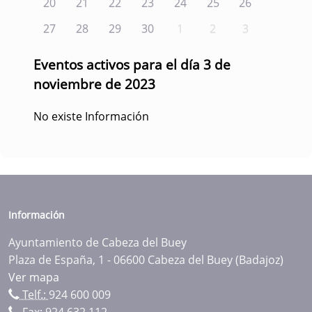
20
21
22
23
24
25
26
27
28
29
30
1
2
3
Eventos activos para el día 3 de
noviembre de 2023
No existe Información
Información
Ayuntamiento de Cabeza del Buey
Plaza de España, 1 - 06600 Cabeza del Buey (Badajoz)
Ver mapa
Telf.:
924 600 009