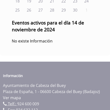
18
19
20
21
22
23
24
25
26
27
28
29
30
1
Eventos activos para el día 14 de
noviembre de 2024
No existe Información
Información
Ayuntamiento de Cabeza del Buey
Plaza de España, 1 - 06600 Cabeza del Buey (Badajoz)
Ver mapa
Telf.:
924 600 009