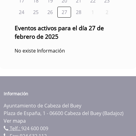
17
18
19
20
21
22
23
24
25
26
27
28
1
2
Eventos activos para el día 27 de
febrero de 2025
No existe Información
Información
Ayuntamiento de Cabeza del Buey
Plaza de España, 1 - 06600 Cabeza del Buey (Badajoz)
Ver mapa
Telf.:
924 600 009