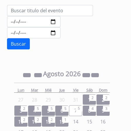
Agosto
2026
Lun
Mar
Mié
Jue
Vie
Sáb
Dom
2
2
27
28
29
30
31
1
2
5
2
5
5
5
4
3
3
4
5
6
7
8
9
2
2
2
1
10
11
12
13
14
15
16