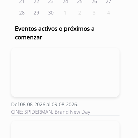
21
22
23
24
25
26
27
28
29
30
1
2
3
4
Eventos activos o próximos a
comenzar
Del 08-08-2026 al 09-08-2026
.
CINE: SPIDERMAN, Brand New Day