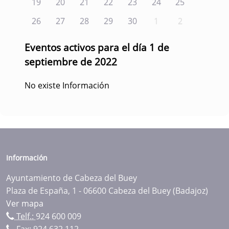
19
20
21
22
23
24
25
26
27
28
29
30
1
2
Eventos activos para el día 1 de
septiembre de 2022
No existe Información
Información
Ayuntamiento de Cabeza del Buey
Plaza de España, 1 - 06600 Cabeza del Buey (Badajoz)
Ver mapa
Telf.:
924 600 009