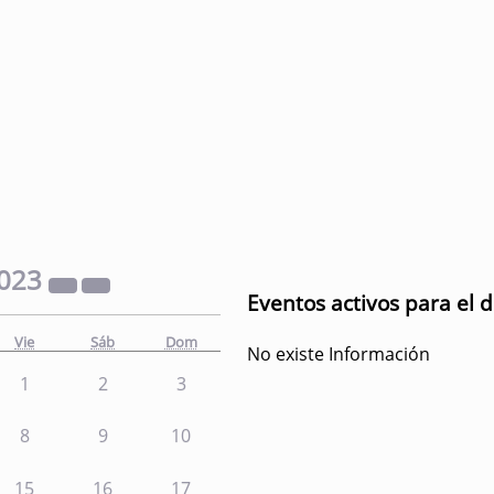
023
Eventos activos para el 
Vie
Sáb
Dom
No existe Información
1
2
3
8
9
10
15
16
17