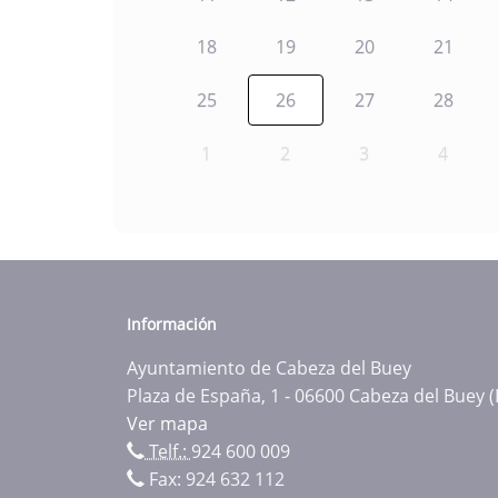
18
19
20
21
25
26
27
28
1
2
3
4
Información
Ayuntamiento de Cabeza del Buey
Plaza de España, 1 - 06600 Cabeza del Buey 
Ver mapa
Telf.:
924 600 009
Fax: 924 632 112