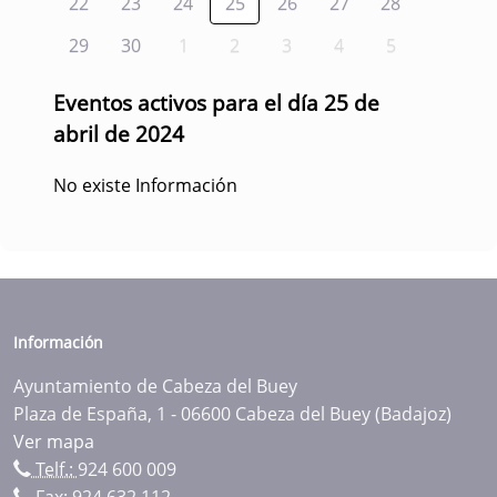
22
23
24
25
26
27
28
29
30
1
2
3
4
5
Eventos activos para el día 25 de
abril de 2024
No existe Información
Información
Ayuntamiento de Cabeza del Buey
Plaza de España, 1 - 06600 Cabeza del Buey (Badajoz)
Ver mapa
Telf.:
924 600 009