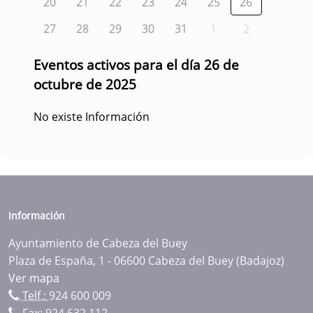
20
21
22
23
24
25
26
27
28
29
30
31
1
2
Eventos activos para el día 26 de
octubre de 2025
No existe Información
Información
Ayuntamiento de Cabeza del Buey
Plaza de España, 1 - 06600 Cabeza del Buey (Badajoz)
Ver mapa
Telf.:
924 600 009