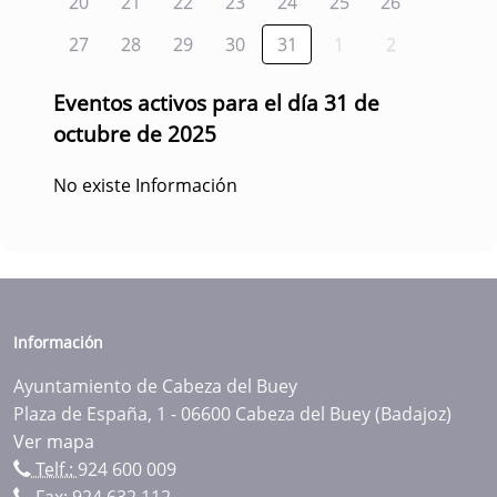
20
21
22
23
24
25
26
27
28
29
30
31
1
2
Eventos activos para el día 31 de
octubre de 2025
No existe Información
Información
Ayuntamiento de Cabeza del Buey
Plaza de España, 1 - 06600 Cabeza del Buey (Badajoz)
Ver mapa
Telf.:
924 600 009