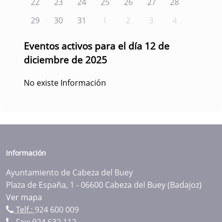
22
23
24
25
26
27
28
29
30
31
1
2
3
4
Eventos activos para el día 12 de
diciembre de 2025
No existe Información
Información
Ayuntamiento de Cabeza del Buey
Plaza de España, 1 - 06600 Cabeza del Buey (Badajoz)
Ver mapa
Telf.:
924 600 009