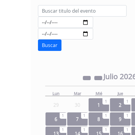
Julio
202
Lun
Mar
Mié
Jue
1
1
29
30
1
2
1
1
1
1
6
7
8
9
1
1
1
1
13
14
15
16