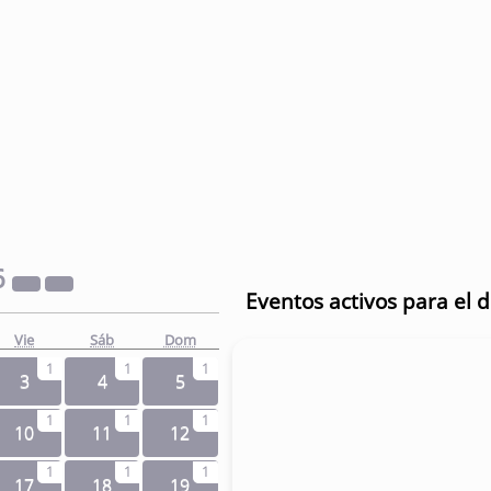
6
Eventos activos para el d
Vie
Sáb
Dom
1
1
1
3
4
5
1
1
1
10
11
12
1
1
1
17
18
19