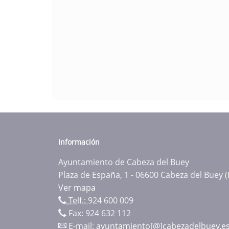
Información
Ayuntamiento de Cabeza del Buey
Plaza de España, 1 - 06600 Cabeza del Buey 
Ver mapa
Telf.:
924 600 009
Fax: 924 632 112
E-mail:
ayuntamiento[@]cabezadelbuey.e