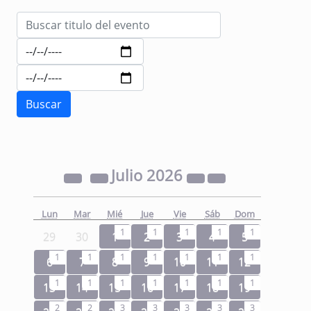
Julio
2026
Lun
Mar
Mié
Jue
Vie
Sáb
Dom
1
1
1
1
1
29
30
1
2
3
4
5
1
1
1
1
1
1
1
6
7
8
9
10
11
12
1
1
1
1
1
1
1
13
14
15
16
17
18
19
2
2
3
3
3
3
3