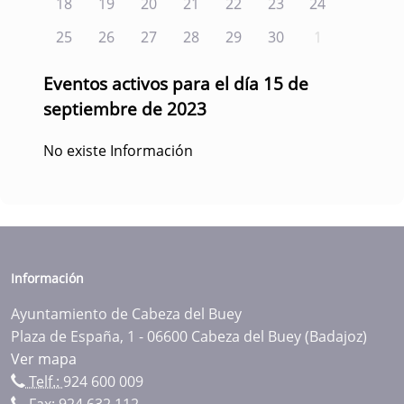
18
19
20
21
22
23
24
25
26
27
28
29
30
1
Eventos activos para el día 15 de
septiembre de 2023
No existe Información
Información
Ayuntamiento de Cabeza del Buey
Plaza de España, 1 - 06600 Cabeza del Buey (Badajoz)
Ver mapa
Telf.:
924 600 009