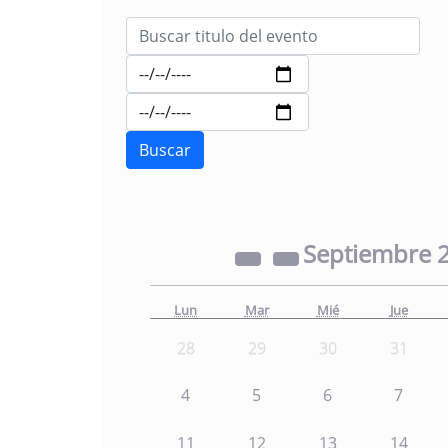
Septiembre
Lun
Mar
Mié
Jue
28
29
30
31
4
5
6
7
11
12
13
14