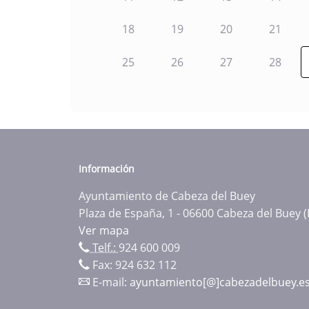
18
19
20
21
25
26
27
28
Información
Ayuntamiento de Cabeza del Buey
Plaza de España, 1 - 06600 Cabeza del Buey 
Ver mapa
Telf.:
924 600 009
Fax: 924 632 112
E-mail:
ayuntamiento[@]cabezadelbuey.e