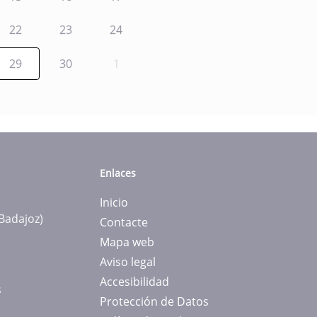
22
23
24
29
30
1
Enlaces
Inicio
(Badajoz)
Contacte
Mapa web
Aviso legal
Accesibilidad
s
Protección de Datos