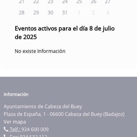
21
22
23
24
25
26
27
28
29
30
31
1
2
3
Eventos activos para el día 8 de julio
de 2025
No existe Información
Información
Ayuntamiento de Cabeza del Buey
Plaza de España, 1 - 06600 Cabeza del Buey (Badajoz)
Ver mapa
Telf.:
924 600 009