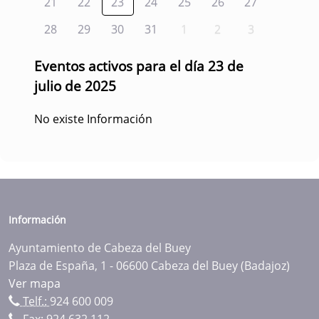
21
22
23
24
25
26
27
28
29
30
31
1
2
3
Eventos activos para el día 23 de
julio de 2025
No existe Información
Información
Ayuntamiento de Cabeza del Buey
Plaza de España, 1 - 06600 Cabeza del Buey (Badajoz)
Ver mapa
Telf.:
924 600 009