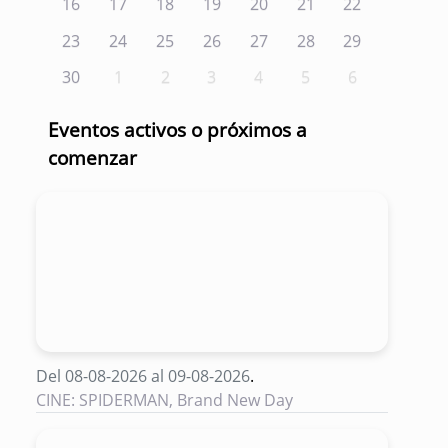
16
17
18
19
20
21
22
23
24
25
26
27
28
29
30
1
2
3
4
5
6
Eventos activos o próximos a
comenzar
Del 08-08-2026 al 09-08-2026
.
CINE: SPIDERMAN, Brand New Day