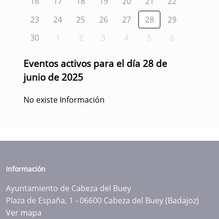
16
17
18
19
20
21
22
23
24
25
26
27
28
29
30
1
2
3
4
5
6
Eventos activos para el día 28 de
junio de 2025
No existe Información
Información
Ayuntamiento de Cabeza del Buey
Plaza de España, 1 - 06600 Cabeza del Buey (Badajoz)
Ver mapa