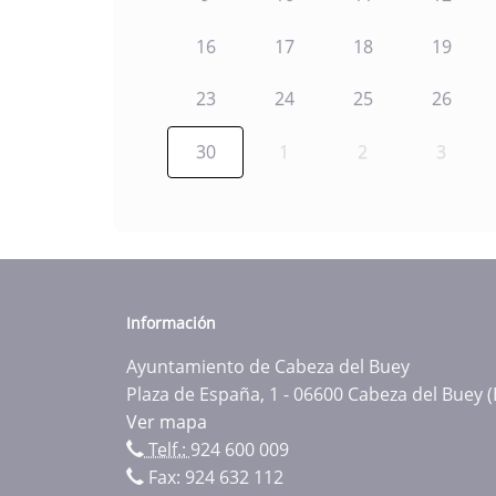
16
17
18
19
23
24
25
26
30
1
2
3
Información
Ayuntamiento de Cabeza del Buey
Plaza de España, 1 - 06600 Cabeza del Buey 
Ver mapa
Telf.:
924 600 009
Fax: 924 632 112