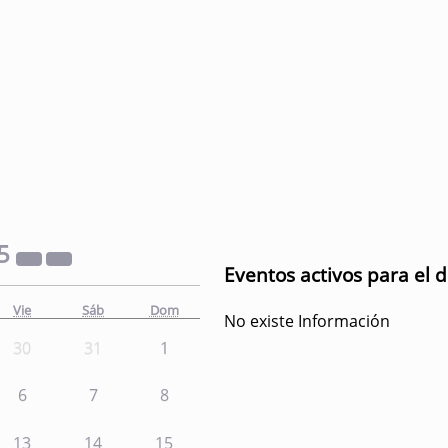
5
Eventos activos para el d
Vie
Sáb
Dom
No existe Información
30
31
1
6
7
8
13
14
15