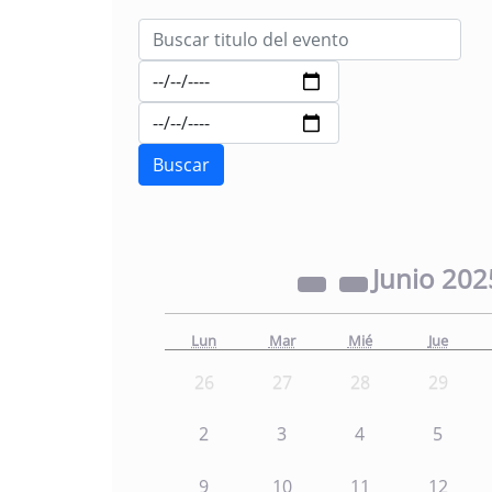
Junio
202
Lun
Mar
Mié
Jue
26
27
28
29
2
3
4
5
9
10
11
12