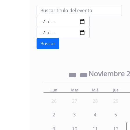
Noviembre
Lun
Mar
Mié
Jue
26
27
28
29
2
3
4
5
9
10
11
12