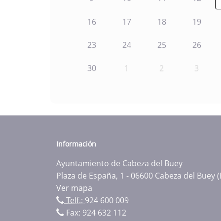
16
17
18
19
23
24
25
26
30
1
2
3
Información
Ayuntamiento de Cabeza del Buey
Plaza de España, 1 - 06600 Cabeza del Buey 
Ver mapa
Telf.:
924 600 009
Fax: 924 632 112