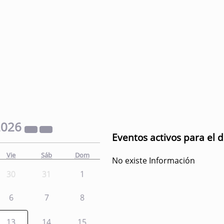
2026
Eventos activos para el 
Vie
Sáb
Dom
No existe Información
30
31
1
6
7
8
13
14
15