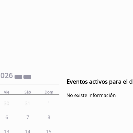
2026
Eventos activos para el 
Vie
Sáb
Dom
No existe Información
30
31
1
6
7
8
13
14
15