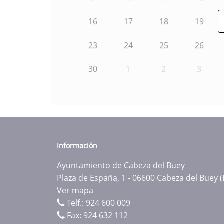
16
17
18
19
23
24
25
26
30
1
2
3
Información
Ayuntamiento de Cabeza del Buey
Plaza de España, 1 - 06600 Cabeza del Buey 
Ver mapa
Telf.:
924 600 009
Fax: 924 632 112