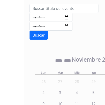
Noviembre
Lun
Mar
Mié
Jue
26
27
28
29
2
3
4
5
9
10
11
12