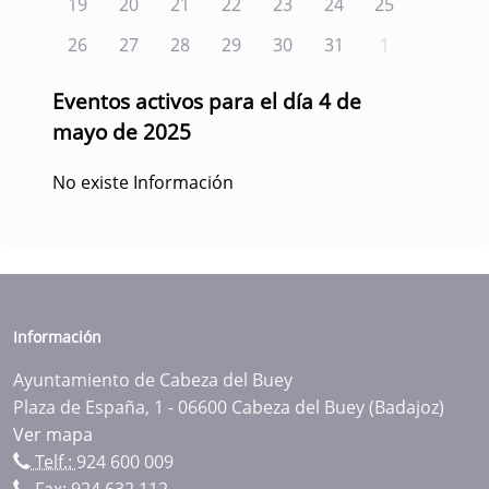
19
20
21
22
23
24
25
26
27
28
29
30
31
1
Eventos activos para el día 4 de
mayo de 2025
No existe Información
Información
Ayuntamiento de Cabeza del Buey
Plaza de España, 1 - 06600 Cabeza del Buey (Badajoz)
Ver mapa
Telf.:
924 600 009