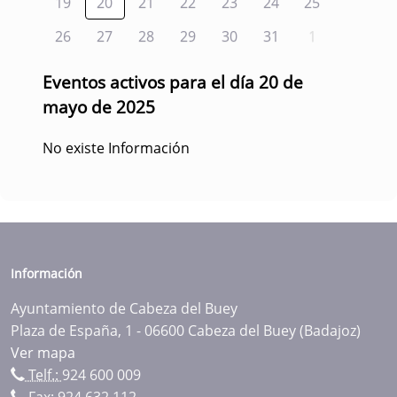
19
20
21
22
23
24
25
26
27
28
29
30
31
1
Eventos activos para el día 20 de
mayo de 2025
No existe Información
Información
Ayuntamiento de Cabeza del Buey
Plaza de España, 1 - 06600 Cabeza del Buey (Badajoz)
Ver mapa
Telf.:
924 600 009