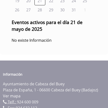
19
20
21
22
23
24
25
26
27
28
29
30
31
1
Eventos activos para el día 21 de
mayo de 2025
No existe Información
Información
Ayuntamiento de Cabeza del Buey
Plaza de España, 1 - 06600 Cabeza del Buey (Badajoz)
Ver mapa
Telf.:
924 600 009