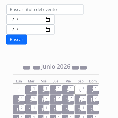
Junio
2026
Lun
Mar
Mié
Jue
Vie
Sáb
Dom
1
1
1
1
1
1
1
2
3
4
5
6
7
1
1
2
2
2
2
2
8
9
10
11
12
13
14
2
1
1
1
1
1
1
15
16
17
18
19
20
21
1
1
1
1
1
1
1