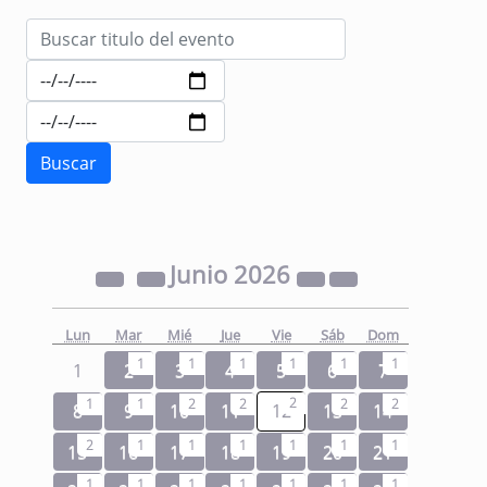
Junio
2026
Lun
Mar
Mié
Jue
Vie
Sáb
Dom
1
1
1
1
1
1
1
2
3
4
5
6
7
2
1
1
2
2
2
2
8
9
10
11
12
13
14
2
1
1
1
1
1
1
15
16
17
18
19
20
21
1
1
1
1
1
1
1