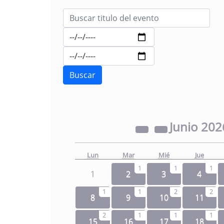
Junio
202
Lun
Mar
Mié
Jue
1
1
1
1
2
3
4
1
1
2
2
8
9
10
11
2
1
1
1
15
16
17
18