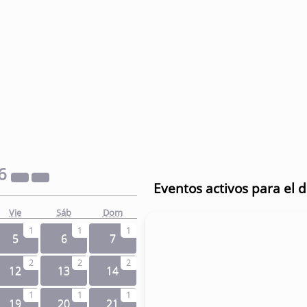
6
Eventos activos para el d
Vie
Sáb
Dom
1
1
1
5
6
7
2
2
2
12
13
14
1
1
1
19
20
21