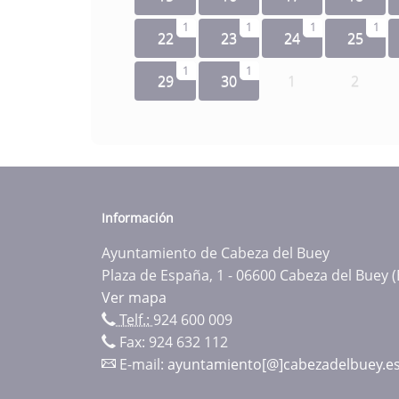
1
1
1
1
22
23
24
25
1
1
29
30
1
2
Información
Ayuntamiento de Cabeza del Buey
Plaza de España, 1 - 06600 Cabeza del Buey 
Ver mapa
Telf.:
924 600 009
Fax: 924 632 112
E-mail:
ayuntamiento[@]cabezadelbuey.e