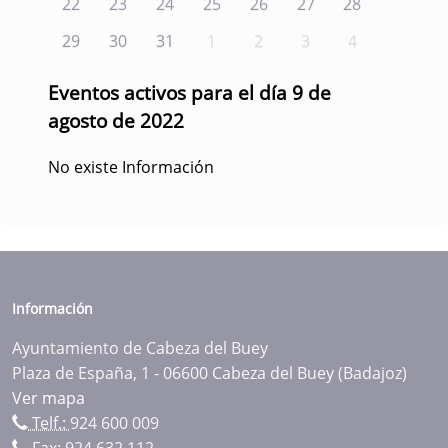
22
23
24
25
26
27
28
29
30
31
1
2
3
4
Eventos activos para el día 9 de
agosto de 2022
No existe Información
Información
Ayuntamiento de Cabeza del Buey
Plaza de España, 1 - 06600 Cabeza del Buey (Badajoz)
Ver mapa
Telf.:
924 600 009