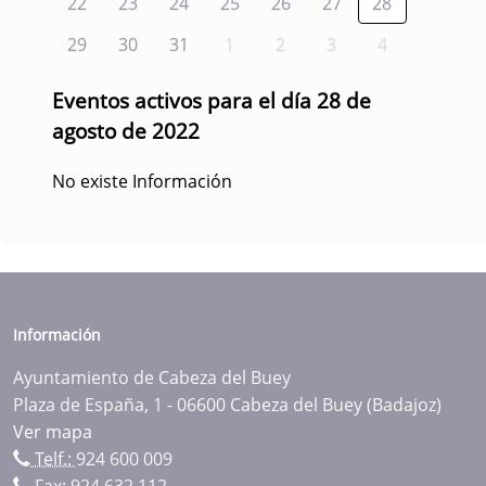
22
23
24
25
26
27
28
29
30
31
1
2
3
4
Eventos activos para el día 28 de
agosto de 2022
No existe Información
Información
Ayuntamiento de Cabeza del Buey
Plaza de España, 1 - 06600 Cabeza del Buey (Badajoz)
Ver mapa
Telf.:
924 600 009