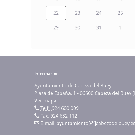
22
23
24
25
29
30
31
1
Información
Ayuntamiento de Cabeza del Buey
Plaza de España, 1 - 06600 Cabeza del Buey 
Ver mapa
Telf.:
924 600 009
Fax: 924 632 112
E-mail:
ayuntamiento[@]cabezadelbuey.e