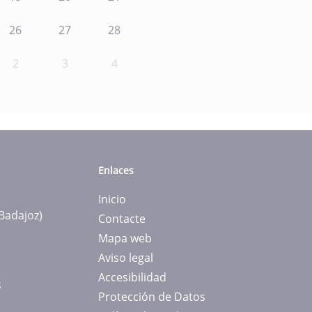
26
27
28
2
3
4
Enlaces
Inicio
(Badajoz)
Contacte
Mapa web
Aviso legal
Accesibilidad
s
Protección de Datos