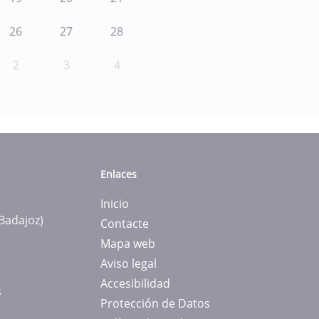
26
27
28
2
3
4
Enlaces
Inicio
(Badajoz)
Contacte
Mapa web
Aviso legal
Accesibilidad
s
Protección de Datos