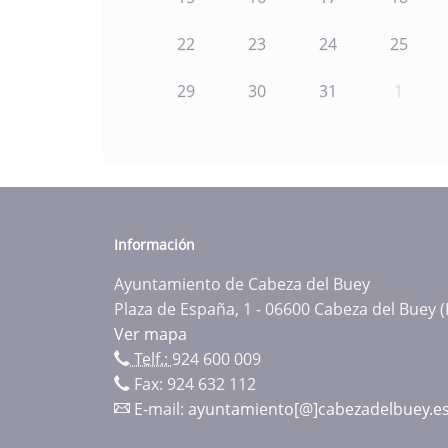
22
23
24
25
29
30
31
1
Información
Ayuntamiento de Cabeza del Buey
Plaza de España, 1 - 06600 Cabeza del Buey 
Ver mapa
Telf.:
924 600 009
Fax: 924 632 112
E-mail:
ayuntamiento[@]cabezadelbuey.e