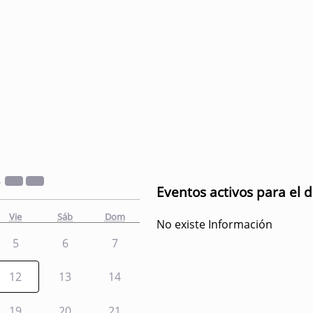
2
Eventos activos para el 
Vie
Sáb
Dom
No existe Información
5
6
7
12
13
14
19
20
21