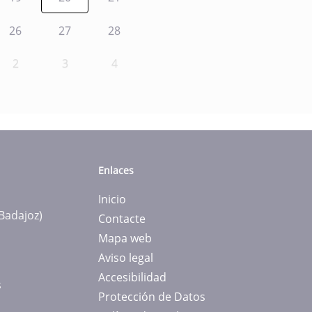
26
27
28
2
3
4
Enlaces
Inicio
(Badajoz)
Contacte
Mapa web
Aviso legal
Accesibilidad
s
Protección de Datos