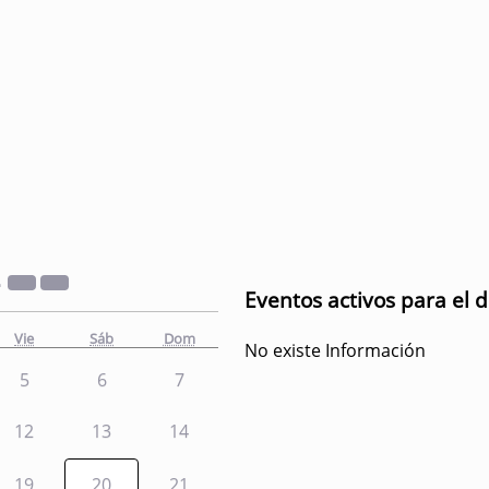
2
Eventos activos para el 
Vie
Sáb
Dom
No existe Información
5
6
7
12
13
14
19
20
21