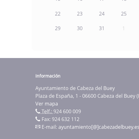
22
23
24
25
29
30
31
1
Información
Ayuntamiento de Cabeza del Buey
Plaza de España, 1 - 06600 Cabeza del Buey 
Ver mapa
Telf.:
924 600 009
Fax: 924 632 112
E-mail:
ayuntamiento[@]cabezadelbuey.e