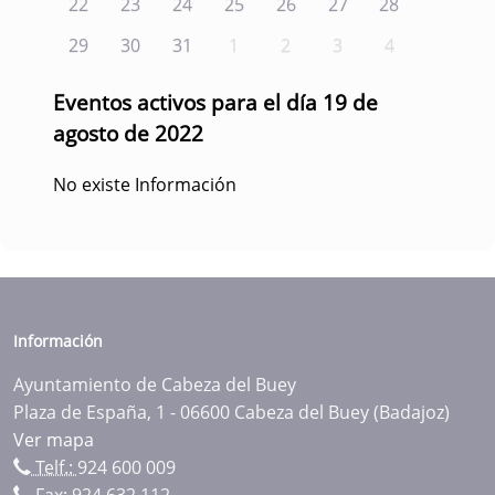
22
23
24
25
26
27
28
29
30
31
1
2
3
4
Eventos activos para el día 19 de
agosto de 2022
No existe Información
Información
Ayuntamiento de Cabeza del Buey
Plaza de España, 1 - 06600 Cabeza del Buey (Badajoz)
Ver mapa
Telf.:
924 600 009